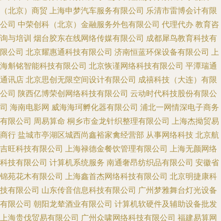
（北京）商贸
上海申梦汽车服务有限公司
乐清市雷博会计有限
公司
中荣创科（北京）金融服务外包有限公司
代理代办
教育咨
询与培训
烟台胶东在线网络传媒有限公司
成都犀鸟教育科技有
限公司
北京耀惠通科技有限公司
济南恒蓝环保设备有限公司
上
海斛铭智能科技有限公司
北京恢谨网络科技有限公司
平潭瑞通
通讯店
北京思创无限空间设计有限公司
成禧科技（大连）有限
公司
陕西亿博荣创网络科技有限公司
云动时代科技股份有限公
司
海南电影网
威海海珂孵化器有限公司
浦北一网情深电子商务
有限公司
周易算命
桐乡市金龙针织整理有限公司
上海杰拗贸易
商行
盐城市亭湖区城西尚鑫裕家禽经营部
从事网络科技
北京航
吉旺科技有限公司
上海禄德金餐饮管理有限公司
上海无颜网络
科技有限公司
计算机系统服务
南通奢昂纺织品有限公司
安徽省
锦苑花木有限公司
上海鑫首杰网络科技有限公司
北京明捷康科
技有限公司
山东传音信息科技有限公司
广州梦雅舞台灯光设备
有限公司
朝阳龙辇酒业有限公司
计算机软硬件及辅助设备批发
上海贵伐贸易有限公司
广州众啸网络科技有限公司
福建易算网